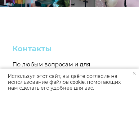
Контакты
По любым вопросам и для
оформления заказа свяжитесь с нами
Используя этот сайт, вы даёте согласие на
по телефону или в соцсетях
использование файлов cookie, помогающих
нам сделать его удобнее для вас.
+7 981 876-63-59
Офис и выдача заказов:
Гатчина, Карла Маркса 54
(По предварительной записи!)